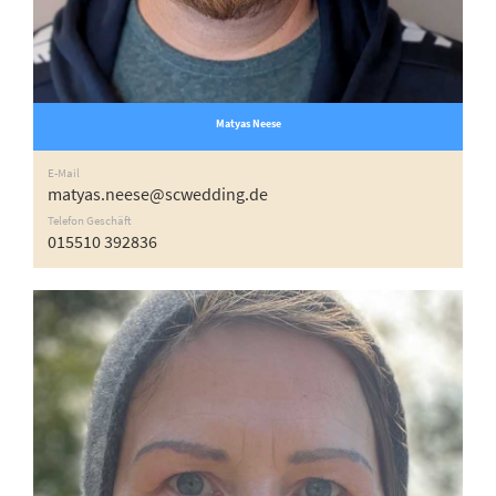
Matyas Neese
E-Mail
matyas.neese@scwedding.de
Telefon Geschäft
015510 392836