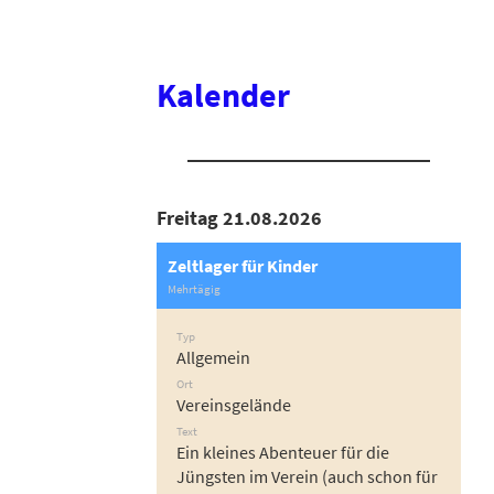
Kalender
Freitag 21.08.2026
Zeltlager für Kinder
Mehrtägig
Typ
Allgemein
Ort
Vereinsgelände
Text
Ein kleines Abenteuer für die
Jüngsten im Verein (auch schon für