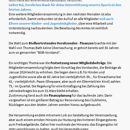
Gron hatte auf eine erneute Kandidatur verzichtet.
Lieber Kai, herzlichen Dank für deine Unterstützung unseres Sports in den
letzten Jahren.
Eine weitere Mitgliederversammlung in den nächsten Monaten ist also
erforderlich. Damit verbunden ist der Aufruf an alle Mitglieder
und auch
Eltern unserer Kinder- und Jugendmitglieder
, über eine Mitarbeit und
Unterstützung nachzudenken. Die Besetzung des Amtes ist rechtlich
notwendig.
Die Wahl zum
Stellvertretenden Vorsitzenden - Finanzen
brachte mit der
Wahl von Thomas Bath keine Überraschung, er gehört bereits seit 30 Jahren
zum so genannten "BGB-Vorstand".
Ein wichtiges Thema war die
Festsetzung neuer Mitgliedsbeiträge
. Die
Mitgliederversammlung folgte dem Vorschlag des Vorstandes, die Beiträge ab
Januar 2024 leicht zu erhöhen. Die liegen dann z.B. für Kinder und
Jugendliche sowie alle ab 60 Jahre bei vierteljährlich 39,-, für Erwachsene bei
42,- vierteljährlich. Paare (Ehepaare, aber auch ein Elternteil/ein Kind) zahlen
75,- im Quartal. Die Regelung für eine Ermäßigung bei Zahlung des
Jahresbeitrages bis zum 31.März bleibt erhalten.
Zustimmung fand auch die
Finanzplanung
für das laufende Jahr. Darin
vorgesehen ist ein größerer Betrag zur Renovierung des Clubheims,
Rücklagen aus den letzten Jahren werden hierzu aufgebraucht.
Die Versammlung endete mit einem Lob zur Gestaltung der Vereinszeitung,
aber auch einem ernsten Hinweis zur Nutzung des hinteren EIngangstores
zum Freibadgelände. Daher hier nochmals der Hinweis: das Eingangstor ist
stets verschlossen zu halten, auch bei Veranstaltungen.